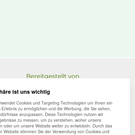
Bereitgestellt von
pro-bit werbeagentur e.K.
häre ist uns wichtig
volker bialluch
elmendorfer damm 11,
26160 bad zwischenahn
rwendet Cookies und Targeting Technologien um Ihnen ein
t-Erlebnis zu ermöglichen und die Werbung, die Sie sehen,
büro oldenburg
edürfnisse anzupassen. Diese Technologien nutzen wir
im technologiepark 4,
26129 oldenburg
ebnisse zu messen, um zu verstehen, woher unsere
oder um unsere Website weiter zu entwickeln. Durch das
er Website stimmen Sie der Verwendung von Cookies und
E-Mail:
team@pro-bit.de