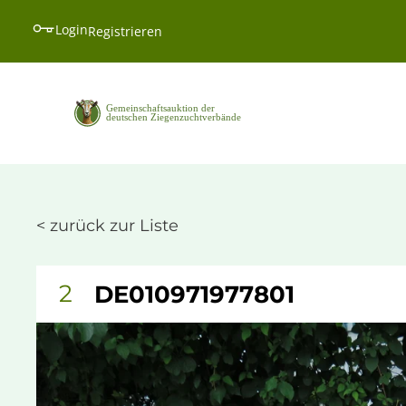
Login
Registrieren
< zurück zur Liste
2
DE010971977801