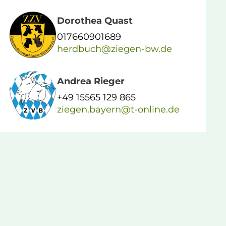
Dorothea Quast
017660901689
herdbuch@ziegen-bw.de
Andrea Rieger
+49 15565 129 865
ziegen.bayern@t-online.de