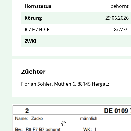
Hornstatus
behornt
Körung
29.06.2026
R / F / B / E
8/7/7/-
ZWKl
I
Züchter
Florian Sohler, Muthen 6, 88145 Hergatz